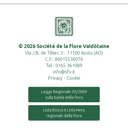
© 2026 Société de la Flore Valdôtaine
Via J.B. de Tillier, 3 - 11100 Aosta (AO)
C.F.: 80015530076
Tel.: 0165 361089
info@sfv.it
Privacy
-
Cookie
Legge Regionale 45/2009
sulla tutela della flora
Lista Rossa e Lista Nera
regionale della flora