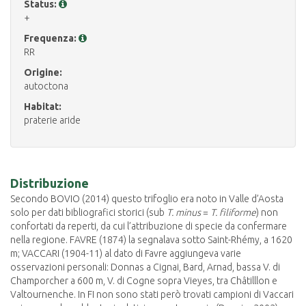
Status:
+
Frequenza:
RR
Origine:
autoctona
Habitat:
praterie aride
Distribuzione
Secondo BOVIO (2014) questo trifoglio era noto in Valle d’Aosta
solo per dati bibliografici storici (sub
T. minus
=
T. filiforme
) non
confortati da reperti, da cui l’attribuzione di specie da confermare
nella regione. FAVRE (1874) la segnalava sotto Saint-Rhémy, a 1620
m; VACCARI (1904-11) al dato di Favre aggiungeva varie
osservazioni personali: Donnas a Cignai, Bard, Arnad, bassa V. di
Champorcher a 600 m, V. di Cogne sopra Vieyes, tra Châtilllon e
Valtournenche. In FI non sono stati però trovati campioni di Vaccari