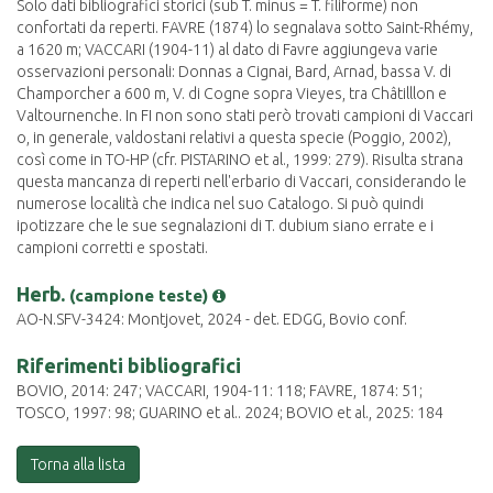
Solo dati bibliografici storici (sub T. minus = T. filiforme) non
confortati da reperti. FAVRE (1874) lo segnalava sotto Saint-Rhémy,
a 1620 m; VACCARI (1904-11) al dato di Favre aggiungeva varie
osservazioni personali: Donnas a Cignai, Bard, Arnad, bassa V. di
Champorcher a 600 m, V. di Cogne sopra Vieyes, tra Châtilllon e
Valtournenche. In FI non sono stati però trovati campioni di Vaccari
o, in generale, valdostani relativi a questa specie (Poggio, 2002),
così come in TO-HP (cfr. PISTARINO et al., 1999: 279). Risulta strana
questa mancanza di reperti nell'erbario di Vaccari, considerando le
numerose località che indica nel suo Catalogo. Si può quindi
ipotizzare che le sue segnalazioni di T. dubium siano errate e i
campioni corretti e spostati.
Herb.
(campione teste)
AO-N.SFV-3424: Montjovet, 2024 - det. EDGG, Bovio conf.
Riferimenti bibliografici
BOVIO, 2014: 247; VACCARI, 1904-11: 118; FAVRE, 1874: 51;
TOSCO, 1997: 98; GUARINO et al.. 2024; BOVIO et al., 2025: 184
Torna alla lista