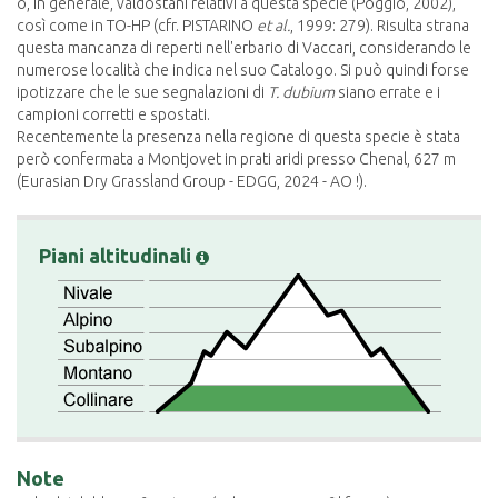
o, in generale, valdostani relativi a questa specie (Poggio, 2002),
così come in TO-HP (cfr. PISTARINO
et al.
, 1999: 279). Risulta strana
questa mancanza di reperti nell'erbario di Vaccari, considerando le
numerose località che indica nel suo Catalogo. Si può quindi forse
ipotizzare che le sue segnalazioni di
T. dubium
siano errate e i
campioni corretti e spostati.
Recentemente la presenza nella regione di questa specie è stata
però confermata a Montjovet in prati aridi presso Chenal, 627 m
(Eurasian Dry Grassland Group - EDGG, 2024 - AO !).
Piani altitudinali
Note