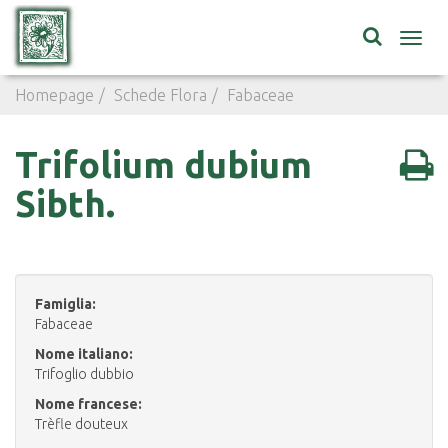
Toggl
navig
Homepage
Schede Flora
Fabaceae
Trifolium dubium
Trifolium dubium
Sibth.
Famiglia:
Fabaceae
Nome italiano:
Trifoglio dubbio
Nome francese:
Trèfle douteux