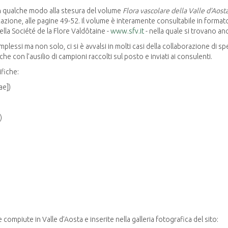
in qualche modo alla stesura del volume
Flora vascolare della Valle d’Aost
icazione, alle pagine 49-52. Il volume è interamente consultabile in forma
della Société de la Flore Valdôtaine -
www.sfv.it
- nella quale si trovano an
lessi ma non solo, ci si è avvalsi in molti casi della collaborazione di spec
 con l’ausilio di campioni raccolti sul posto e inviati ai consulenti.
ifiche:
ae])
)
te compiute in Valle d’Aosta e inserite nella galleria fotografica del sito: