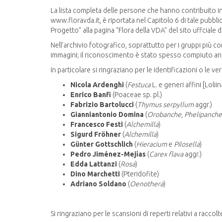
La lista completa delle persone che hanno contribuito 
www.floravda.it, è riportata nel Capitolo 6 di tale pubbl
Progetto” alla pagina “Flora della VDA” del sito uffciale 
Nell’archivio fotografico, soprattutto per i gruppi più comp
immagini; il riconoscimento è stato spesso compiuto anche
In particolare si ringraziano per le identificazioni o le ver
Nicola Ardenghi
(
Festuca
L. e generi affini [Loliin
Enrico Banfi
(Poaceae sp. pl.)
Fabrizio Bartolucci
(
Thymus serpyllum
aggr.)
Gianniantonio Domina
(
Orobanche
,
Phelipanche
Francesco Festi
(
Alchemilla
)
Sigurd Fröhner
(
Alchemilla
)
Günter Gottschlich
(
Hieracium
e
Pilosella
)
Pedro Jiménez-Mejías
(
Carex flava
aggr.)
Edda Lattanzi
(
Rosa
)
Dino Marchetti
(Pteridofite)
Adriano Soldano
(
Oenothera
)
Si ringraziano per le scansioni di reperti relativi a raccol