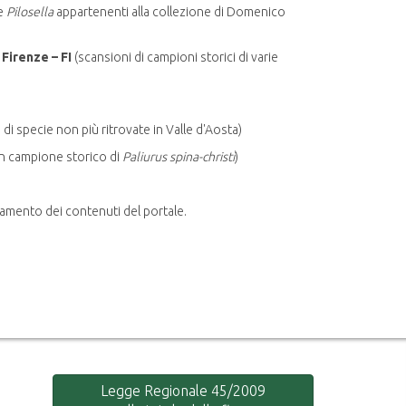
e
Pilosella
appartenenti alla collezione di Domenico
 Firenze – FI
(scansioni di campioni storici di varie
 di specie non più ritrovate in Valle d'Aosta)
n campione storico di
Paliurus spina-christi
)
ramento dei contenuti del portale.
Legge Regionale 45/2009