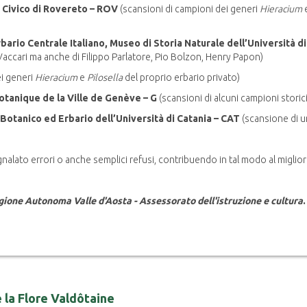
 Civico di Rovereto – ROV
(scansioni di campioni dei generi
Hieracium
bario Centrale Italiano, Museo di Storia Naturale dell’Università di
 Vaccari ma anche di Filippo Parlatore, Pio Bolzon, Henry Papon)
ei generi
Hieracium
e
Pilosella
del proprio erbario privato)
otanique de la Ville de Genève – G
(scansioni di alcuni campioni storici
Botanico ed Erbario dell’Università di Catania – CAT
(scansione di u
nalato errori o anche semplici refusi, contribuendo in tal modo al miglio
ione Autonoma Valle d'Aosta - Assessorato dell'istruzione e cultura
.
 la Flore Valdôtaine