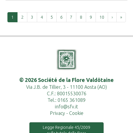
Successiva
Ultima
1
2
3
4
5
6
7
8
9
10
›
»
© 2026 Société de la Flore Valdôtaine
Via J.B. de Tillier, 3 - 11100 Aosta (AO)
C.F.: 80015530076
Tel.: 0165 361089
info@sfv.it
Privacy
-
Cookie
Legge Regionale 45/2009