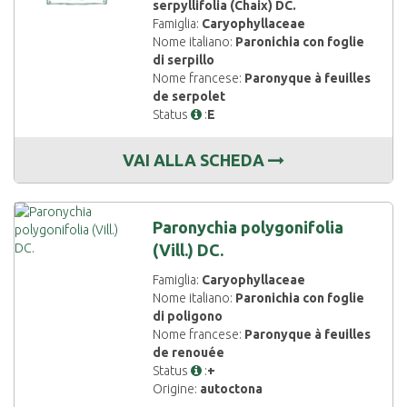
serpyllifolia (Chaix) DC.
Famiglia:
Caryophyllaceae
Nome italiano:
Paronichia con foglie
di serpillo
Nome francese:
Paronyque à feuilles
de serpolet
Status
:
E
VAI ALLA SCHEDA
Paronychia polygonifolia
(Vill.) DC.
Famiglia:
Caryophyllaceae
Nome italiano:
Paronichia con foglie
di poligono
Nome francese:
Paronyque à feuilles
de renouée
Status
:
+
Origine:
autoctona