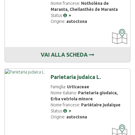
Nome francese:
Notholéna de
Maranta, Cheilanthès de Maranta
Status
:
+
Origine:
autoctona
CARTOGRAF
DISPONIBIL
VAI ALLA SCHEDA
Parietaria judaica L.
Famiglia:
Urticaceae
Nome italiano:
Parietaria giudaica,
Erba vetriola minore
Nome francese:
Pariétaire judaïque
Status
:
+
Origine:
autoctona
CARTOGRAF
DISPONIBIL