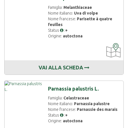
Famiglia:
Melanthiaceae
Nome italiano:
Uva di volpe
Nome francese:
Parisette à quatre
feuilles
Status
:
+
Origine:
autoctona
CARTOGRAF
DISPONIBIL
VAI ALLA SCHEDA
Parnassia palustris L.
Famiglia:
Celastraceae
Nome italiano:
Parnassia palustre
Nome francese:
Parnassie des marais
Status
:
+
Origine:
autoctona