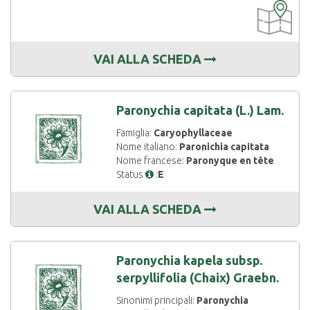
CARTOGRAF
DISPONIBIL
VAI ALLA SCHEDA
Paronychia capitata (L.) Lam.
Famiglia:
Caryophyllaceae
Nome italiano:
Paronichia capitata
Nome francese:
Paronyque en tête
Status
:
E
VAI ALLA SCHEDA
Paronychia kapela subsp.
serpyllifolia (Chaix) Graebn.
Sinonimi principali:
Paronychia