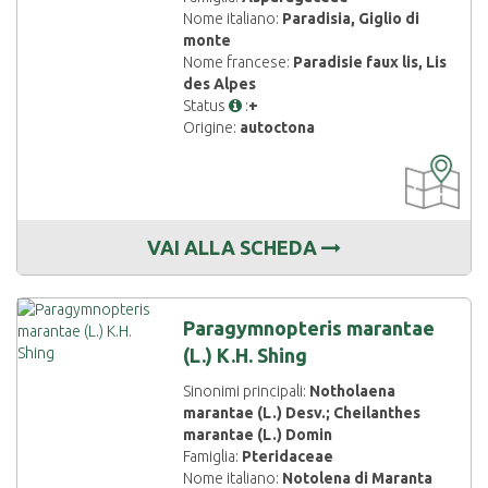
Nome italiano:
Paradisia, Giglio di
monte
Nome francese:
Paradisie faux lis, Lis
des Alpes
Status
:
+
Origine:
autoctona
CARTOGRAF
DISPONIBIL
VAI ALLA SCHEDA
Paragymnopteris marantae
(L.) K.H. Shing
Sinonimi principali:
Notholaena
marantae (L.) Desv.; Cheilanthes
marantae (L.) Domin
Famiglia:
Pteridaceae
Nome italiano:
Notolena di Maranta