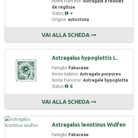
Nome francese:
Astragale à feuilles
de réglisse
Status
:
+
Origine:
autoctona
VAI ALLA SCHEDA
Astragalus hypoglottis L.
Famiglia:
Fabaceae
Nome italiano:
Astragalo purpureo
Nome francese:
Astragale hypoglotte
Status
:
E
VAI ALLA SCHEDA
Astragalus leontinus Wulfen
Famiglia:
Fabaceae