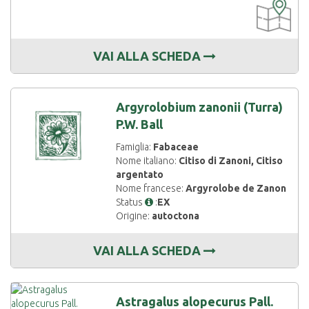
CARTOGRAF
DISPONIBIL
VAI ALLA SCHEDA
Argyrolobium zanonii (Turra)
P.W. Ball
Famiglia:
Fabaceae
Nome italiano:
Citiso di Zanoni, Citiso
argentato
Nome francese:
Argyrolobe de Zanon
Status
:
EX
Origine:
autoctona
VAI ALLA SCHEDA
Astragalus alopecurus Pall.