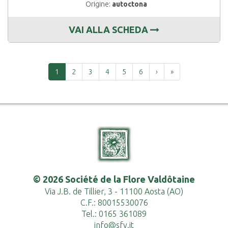
Origine:
autoctona
VAI ALLA SCHEDA
Successiva
Ultima
1
2
3
4
5
6
›
»
© 2026 Société de la Flore Valdôtaine
Via J.B. de Tillier, 3 - 11100 Aosta (AO)
C.F.: 80015530076
Tel.: 0165 361089
info@sfv.it