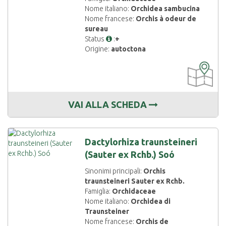
Nome italiano:
Orchidea sambucina
Nome francese:
Orchis à odeur de
sureau
Status
:
+
Origine:
autoctona
CARTOGRAF
DISPONIBIL
VAI ALLA SCHEDA
Dactylorhiza traunsteineri
(Sauter ex Rchb.) Soó
Sinonimi principali:
Orchis
traunsteineri Sauter ex Rchb.
Famiglia:
Orchidaceae
Nome italiano:
Orchidea di
Traunsteiner
Nome francese:
Orchis de