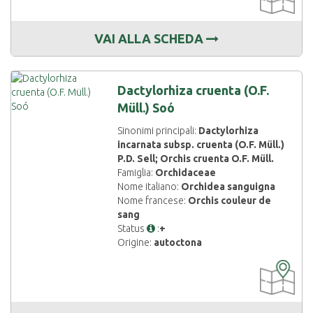
VAI ALLA SCHEDA
Dactylorhiza cruenta (O.F.
Müll.) Soó
Sinonimi principali:
Dactylorhiza
incarnata subsp. cruenta (O.F. Müll.)
P.D. Sell; Orchis cruenta O.F. Müll.
Famiglia:
Orchidaceae
Nome italiano:
Orchidea sanguigna
Nome francese:
Orchis couleur de
sang
Status
:
+
Origine:
autoctona
CARTOGRAF
DISPONIBIL