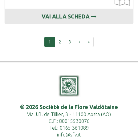
VAI ALLA SCHEDA
Successiva
Ultima
1
2
3
›
»
© 2026 Société de la Flore Valdôtaine
Via J.B. de Tillier, 3 - 11100 Aosta (AO)
C.F.: 80015530076
Tel.: 0165 361089
info@sfv.it