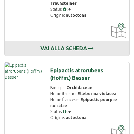
Traunsteiner
Status
:
+
Origine:
autoctona
CARTOGRAF
DISPONIBIL
VAI ALLA SCHEDA
Epipactis atrorubens
(Hoffm.) Besser
Famiglia:
Orchidaceae
Nome italiano:
Elleborina violacea
Nome francese:
Epipactis pourpre
noirâtre
Status
:
+
Origine:
autoctona
CARTOGRAF
DISPONIBIL