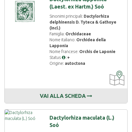
(Laest. ex Hartm.) Soó
Sinonimi principali:
Dactylorhiza
delphinensis D. Tyteca & Gathoye
(incl.)
Famiglia:
Orchidaceae
Nome italiano:
Orchidea della
Lapponia
Nome francese:
Orchis de Laponie
Status
:
+
Origine:
autoctona
CARTOGRAF
DISPONIBIL
VAI ALLA SCHEDA
Dactylorhiza maculata (L.)
Soó