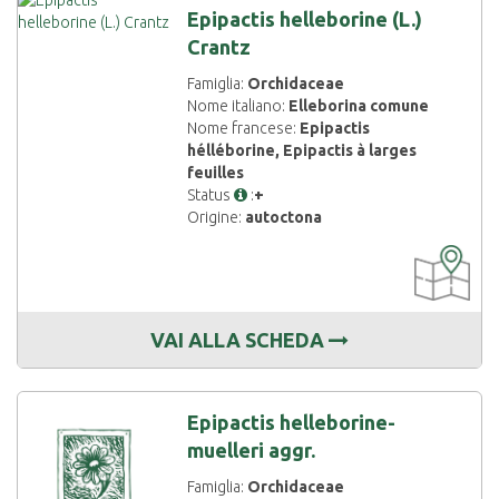
Epipactis helleborine (L.)
Crantz
Famiglia:
Orchidaceae
Nome italiano:
Elleborina comune
Nome francese:
Epipactis
hélléborine, Epipactis à larges
feuilles
Status
:
+
Origine:
autoctona
CARTOGRAF
DISPONIBIL
VAI ALLA SCHEDA
Epipactis helleborine-
muelleri aggr.
Famiglia:
Orchidaceae