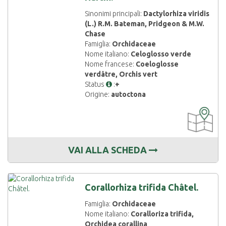
Sinonimi principali:
Dactylorhiza viridis
(L.) R.M. Bateman, Pridgeon & M.W.
Chase
Famiglia:
Orchidaceae
Nome italiano:
Celoglosso verde
Nome francese:
Coeloglosse
verdâtre, Orchis vert
Status
:
+
Origine:
autoctona
CARTOGRAF
DISPONIBIL
VAI ALLA SCHEDA
Corallorhiza trifida Châtel.
Famiglia:
Orchidaceae
Nome italiano:
Coralloriza trifida,
Orchidea corallina