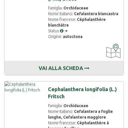
Famiglia:
Orchidaceae
Nome italiano:
Cefalantera biancastra
Nome francese:
Céphalanthère
blanchâtre
Status
:
+
Origine:
autoctona
CARTOGRAF
DISPONIBIL
VAI ALLA SCHEDA
Cephalanthera longifolia (L.)
Fritsch
Famiglia:
Orchidaceae
Nome italiano:
Cefalantera a foglie
lunghe, Cefalantera maggiore
Nome francese:
Céphalanthère à