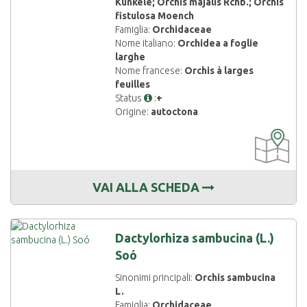
Künkele; Orchis majalis Rchb.; Orchis
fistulosa Moench
Famiglia:
Orchidaceae
Nome italiano:
Orchidea a foglie
larghe
Nome francese:
Orchis à larges
feuilles
Status
:
+
Origine:
autoctona
CARTOGRAF
DISPONIBIL
VAI ALLA SCHEDA
Dactylorhiza sambucina (L.)
Soó
Sinonimi principali:
Orchis sambucina
L.
Famiglia:
Orchidaceae