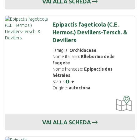
VAI ALLA SCHEDA
Epipactis fageticola (C.E.
Hermos.) Devillers-Tersch. &
Devillers
Famiglia:
Orchidaceae
Nome italiano:
Elleborina delle
faggete
Nome francese:
Epipactis des
hêtraies
Status
:
+
Origine:
autoctona
CARTOGRAF
DISPONIBIL
VAI ALLA SCHEDA