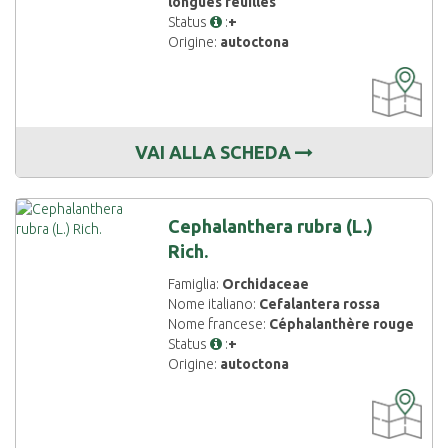
longues feuilles
Status
:
+
Origine:
autoctona
CARTOGRAF
DISPONIBIL
VAI ALLA SCHEDA
Cephalanthera rubra (L.)
Rich.
Famiglia:
Orchidaceae
Nome italiano:
Cefalantera rossa
Nome francese:
Céphalanthère rouge
Status
:
+
Origine:
autoctona
CARTOGRAF
DISPONIBIL