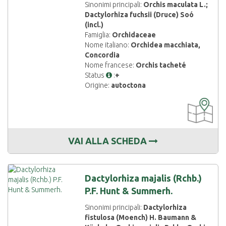
Sinonimi principali:
Orchis maculata L.;
Dactylorhiza fuchsii (Druce) Soó
(incl.)
Famiglia:
Orchidaceae
Nome italiano:
Orchidea macchiata,
Concordia
Nome francese:
Orchis tacheté
Status
:
+
Origine:
autoctona
CARTOGRAF
DISPONIBIL
VAI ALLA SCHEDA
Dactylorhiza majalis (Rchb.)
P.F. Hunt & Summerh.
Sinonimi principali:
Dactylorhiza
fistulosa (Moench) H. Baumann &