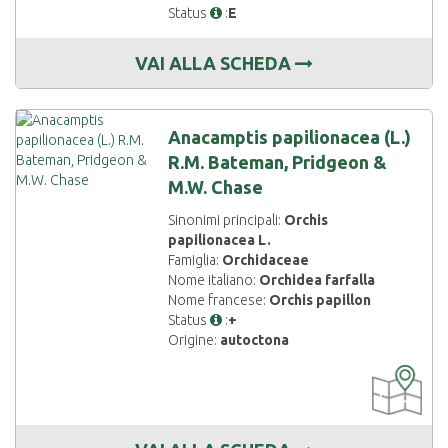
Status
:
E
VAI ALLA SCHEDA
Anacamptis papilionacea (L.)
R.M. Bateman, Pridgeon &
M.W. Chase
Sinonimi principali:
Orchis
papilionacea L.
Famiglia:
Orchidaceae
Nome italiano:
Orchidea farfalla
Nome francese:
Orchis papillon
Status
:
+
Origine:
autoctona
CARTOGRAF
DISPONIBIL