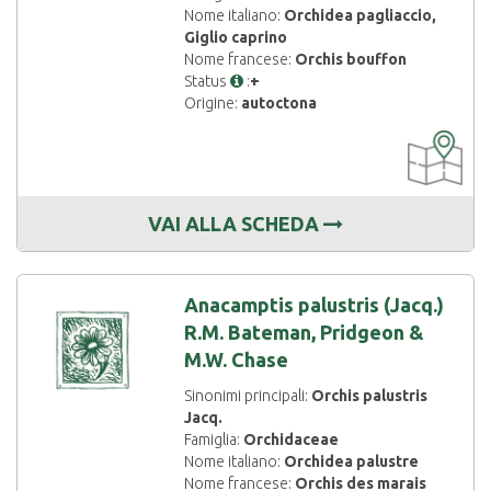
Nome italiano:
Orchidea pagliaccio,
Giglio caprino
Nome francese:
Orchis bouffon
Status
:
+
Origine:
autoctona
CARTOGRAF
DISPONIBIL
VAI ALLA SCHEDA
Anacamptis palustris (Jacq.)
R.M. Bateman, Pridgeon &
M.W. Chase
Sinonimi principali:
Orchis palustris
Jacq.
Famiglia:
Orchidaceae
Nome italiano:
Orchidea palustre
Nome francese:
Orchis des marais