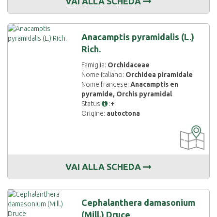
VAI ALLA SCHEDA
Anacamptis pyramidalis (L.)
Rich.
Famiglia:
Orchidaceae
Nome italiano:
Orchidea piramidale
Nome francese:
Anacamptis en
pyramide, Orchis pyramidal
Status
:
+
Origine:
autoctona
CARTOGRAF
DISPONIBIL
VAI ALLA SCHEDA
Cephalanthera damasonium
(Mill.) Druce