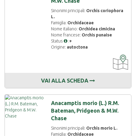
M.W. Chase
Sinonimi principali:
Orchis coriophora
L.
Famiglia:
Orchidaceae
Nome italiano:
Orchidea cimicina
Nome francese:
Orchis punaise
Status
:
+
Origine:
autoctona
CARTOGRAF
DISPONIBIL
VAI ALLA SCHEDA
Anacamptis morio (L.) R.M.
Bateman, Pridgeon & M.W.
Chase
Sinonimi principali:
Orchis morio L.
Famiglia:
Orchidaceae