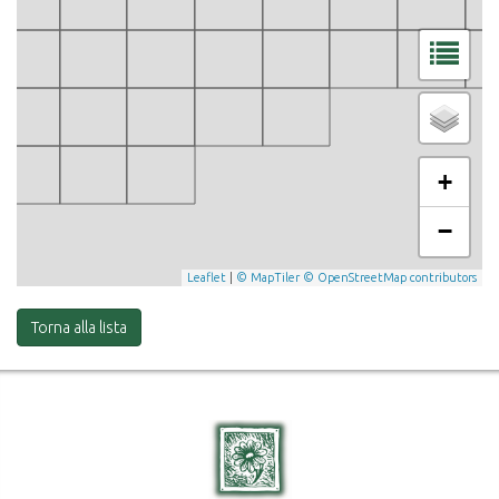
+
−
Leaflet
|
© MapTiler
© OpenStreetMap contributors
Torna alla lista