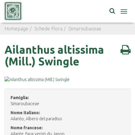
Toggl
navig
Homepage
Schede Flora
Simaroubaceae
Ailanthus al
Ailanthus altissima
(Mill.) Swingle
Famiglia:
Simaroubaceae
Nome italiano:
Ailanto, Albero del paradiso
Nome francese:
Ailante, Faux vernis du Japon