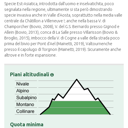
Specie Est-Asiatica, introdotta dall’uomo e inselvatichita, poco
segnalata nella regione, ultimamente si sta però dimostrando
specie invasiva anche in Valle d’Aosta, soprattutto nella media valle
centrale da Châtillon a Villeneuve !; anche nella bassa V. di
Champorcher (Bovio, 2008), V. del G.S. Bernardo presso Gignod e
Allein (Bovio, 2013), conca di La Salle presso Villarisson (Bovio &
Broglio, 2015), imbocco della V. di Cogne a valle della strada poco
prima del bivio per Pont d'Ael (Mainetti, 2019), Valtournenche
presso il capolugo di Torgnon (Mainetti, 2019). Sicuramente anche
altrove e in forte espansione.
Piani altitudinali
Quota minima