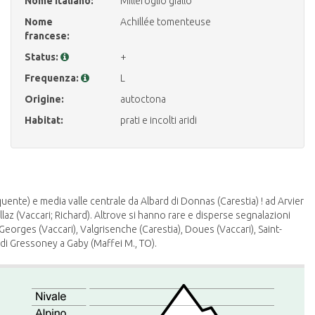
Nome italiano:
Millefoglio giallo
Nome
Achillée tomenteuse
francese:
Status:
+
Frequenza:
L
Origine:
autoctona
Habitat:
prati e incolti aridi
uente) e media valle centrale da Albard di Donnas (Carestia) ! ad Arvier
Lillaz (Vaccari; Richard). Altrove si hanno rare e disperse segnalazioni
Georges (Vaccari), Valgrisenche (Carestia), Doues (Vaccari), Saint-
 di Gressoney a Gaby (Maffei M., TO).