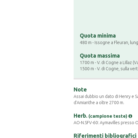
Quota minima
480 m - Issogne a Fleuran, lun
Quota massima
1700 m - V. di Cogne a Lillaz (
1500 m - V. di Cogne, sulla ver
Note
Assai dubbio un dato di Henry e Sa
d'Amianthe a oltre 2700 m.
Herb.
(campione teste)
AO-N.SFV-60: Aymavilles presso O
Riferimenti bibliografici