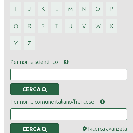
I
J
K
L
M
N
O
P
Q
R
S
T
U
V
W
X
Y
Z
Per nome scientifico
CERCA
Per nome comune italiano/francese
Ricerca avanzata
CERCA