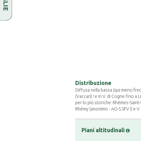
Distribuzione
Diffusa nella bassa (qui meno freq
(Vaccari) ! e in V. di Cogne fino a 
per lo più storiche: Rhêmes-Saint-
Rhémy (anonimo - AO-S.SFV !) e V.
Piani altitudinali