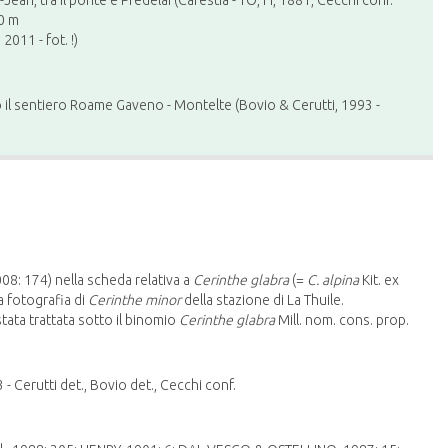
ean, tra il ponte e Predelai (Carestia - TO, FI, 1881, Cecchi conf.
00 m
 2011 - fot. !)
 il sentiero Roame Gaveno - Montelte (Bovio & Cerutti, 1993 -
: 174) nella scheda relativa a
Cerinthe glabra
(=
C. alpina
Kit. ex
a fotografia di
Cerinthe minor
della stazione di La Thuile.
tata trattata sotto il binomio
Cerinthe glabra
Mill. nom. cons. prop.
 Cerutti det., Bovio det., Cecchi conf.