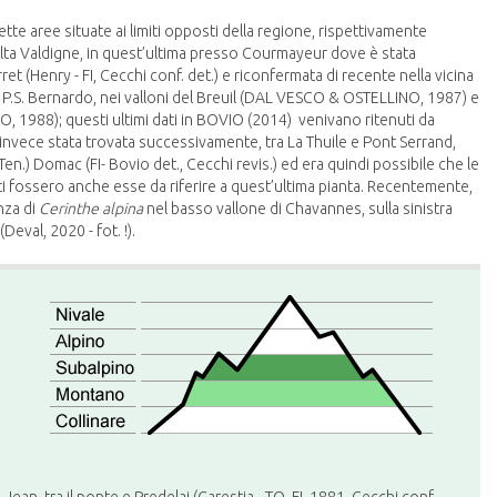
rette aree situate ai limiti opposti della regione, rispettivamente
l’alta Valdigne, in quest’ultima presso Courmayeur dove è stata
t (Henry - FI, Cecchi conf. det.) e riconfermata di recente nella vicina
so il P.S. Bernardo, nei valloni del Breuil (DAL VESCO & OSTELLINO, 1987) e
1988); questi ultimi dati in BOVIO (2014) venivano ritenuti da
a invece stata trovata successivamente, tra La Thuile e Pont Serrand,
Ten.) Domac (FI- Bovio det., Cecchi revis.) ed era quindi possibile che le
ati fossero anche esse da riferire a quest’ultima pianta. Recentemente,
nza di
Cerinthe alpina
nel basso vallone di Chavannes, sulla sinistra
Deval, 2020 - fot. !).