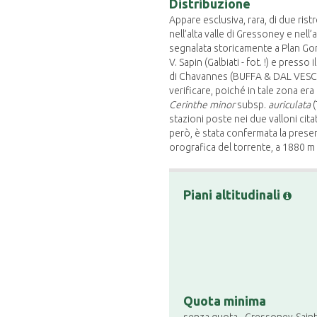
Distribuzione
Appare esclusiva, rara, di due rist
nell’alta valle di Gressoney e nel
segnalata storicamente a Plan Gorre
V. Sapin (Galbiati - fot. !) e pres
di Chavannes (BUFFA & DAL VESCO, 
verificare, poiché in tale zona er
Cerinthe minor
subsp.
auriculata
(
stazioni poste nei due valloni cit
però, è stata confermata la prese
orografica del torrente, a 1880 m (
Piani altitudinali
Quota minima