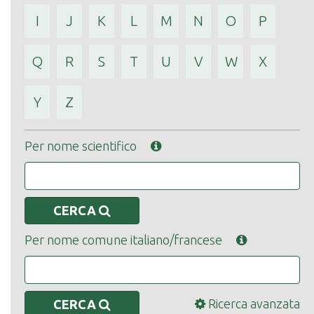
I
J
K
L
M
N
O
P
Q
R
S
T
U
V
W
X
Y
Z
Per nome scientifico
CERCA
Per nome comune italiano/francese
Ricerca avanzata
CERCA