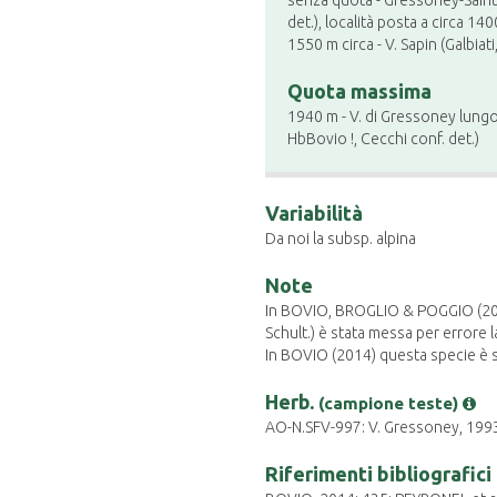
senza quota - Gressoney-Saint-J
det.), località posta a circa 14
1550 m circa - V. Sapin (Galbiati,
Quota massima
1940 m - V. di Gressoney lungo
HbBovio !, Cecchi conf. det.)
Variabilità
Da noi la subsp. alpina
Note
In BOVIO, BROGLIO & POGGIO (2008
Schult.) è stata messa per errore l
In BOVIO (2014) questa specie è s
Herb.
(campione teste)
AO-N.SFV-997: V. Gressoney, 1993 -
Riferimenti bibliografici