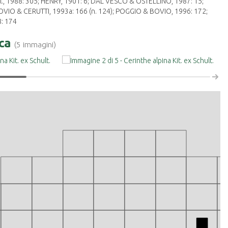
., 1988: 305; HENRY, 1901: 6; DAL VESCO & OSTELLINO, 1987: 15;
VIO & CERUTTI, 1993a: 166 (n. 124); POGGIO & BOVIO, 1996: 172;
: 174
ica
(5 immagini)