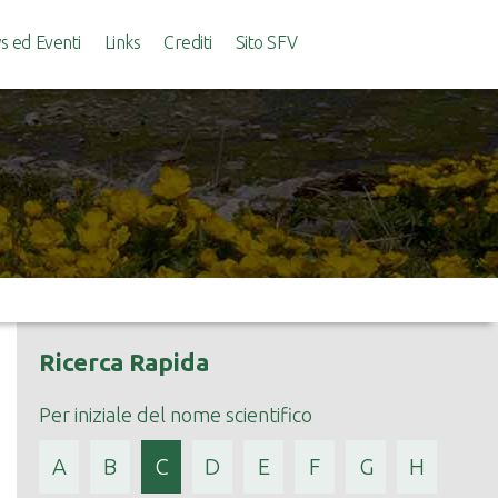
 ed Eventi
Links
Crediti
Sito SFV
Ricerca Rapida
Per iniziale del nome scientifico
A
B
C
D
E
F
G
H