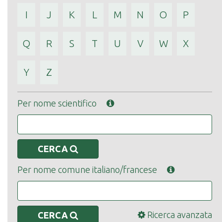
I
J
K
L
M
N
O
P
Q
R
S
T
U
V
W
X
Y
Z
Per nome scientifico
CERCA
Per nome comune italiano/francese
Ricerca avanzata
CERCA