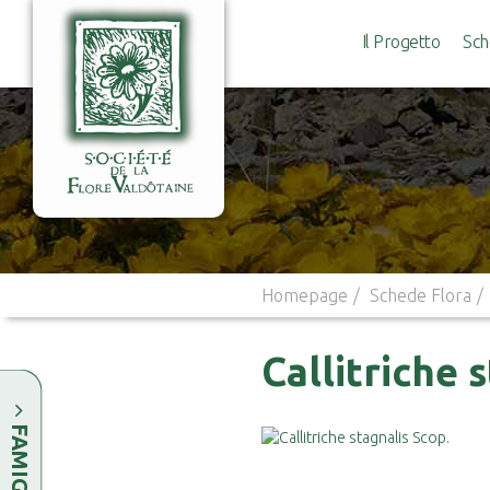
Il Progetto
Sch
Homepage
Schede Flora
Callitriche 
FAMIGLIE