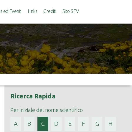
 ed Eventi
Links
Crediti
Sito SFV
Ricerca Rapida
Per iniziale del nome scientifico
A
B
C
D
E
F
G
H