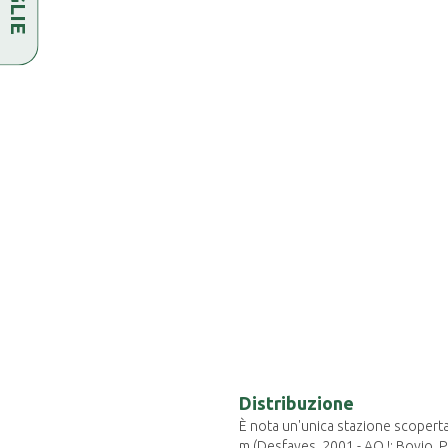
Distribuzione
È nota un'unica stazione scopert
m (Desfayes, 2001 - AO !; Bovio, 