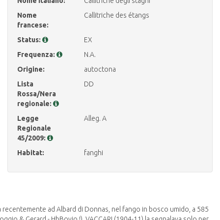
Nome italiano:
Callitriche degli stagni
Nome
Callitriche des étangs
francese:
Status:
EX
Frequenza:
N.A.
Origine:
autoctona
Lista
DD
Rossa/Nera
regionale:
Legge
Alleg. A
Regionale
45/2009:
Habitat:
fanghi
a recentemente ad Albard di Donnas, nel fango in bosco umido, a 585
Poggio & Gerard - HbBovio !). VACCARI (1904-11) la segnalava solo per