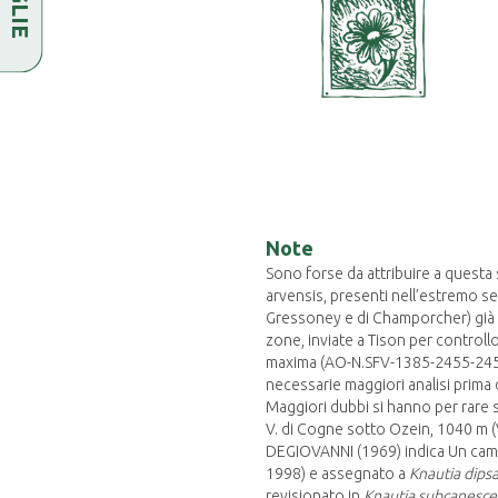
Note
Sono forse da attribuire a questa 
arvensis, presenti nell’estremo se
Gressoney e di Champorcher) già i
zone, inviate a Tison per control
maxima (AO-N.SFV-1385-2455-2459) 
necessarie maggiori analisi prima 
Maggiori dubbi si hanno per rare se
V. di Cogne sotto Ozein, 1040 m (V
DEGIOVANNI (1969) indica Un camp
1998) e assegnato a
Knautia dipsa
revisionato in
Knautia subcanesce