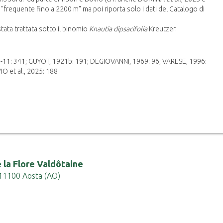
 "frequente fino a 2200 m" ma poi riporta solo i dati del Catalogo di
tata trattata sotto il binomio
Knautia dipsacifolia
Kreutzer.
-11: 341; GUYOT, 1921b: 191; DEGIOVANNI, 1969: 96; VARESE, 1996:
O et al., 2025: 188
 la Flore Valdôtaine
 - 11100 Aosta (AO)