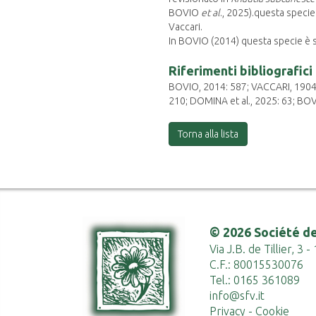
BOVIO
et al
., 2025).questa specie
Vaccari.
In BOVIO (2014) questa specie è s
Riferimenti bibliografici
BOVIO, 2014: 587; VACCARI, 1904
210; DOMINA et al., 2025: 63; BOVI
Torna alla lista
© 2026 Société de
Via J.B. de Tillier, 3
C.F.: 80015530076
Tel.: 0165 361089
info@sfv.it
Privacy
-
Cookie