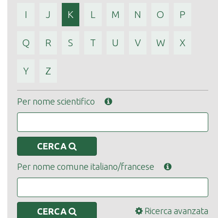
I
J
K
L
M
N
O
P
Q
R
S
T
U
V
W
X
Y
Z
Per nome scientifico
CERCA
Per nome comune italiano/francese
Ricerca avanzata
CERCA