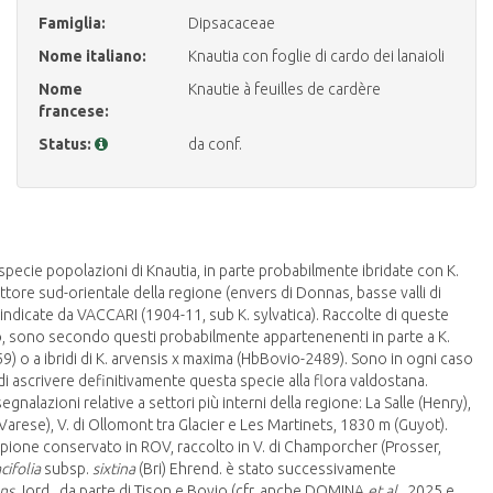
Famiglia:
Dipsacaceae
Nome italiano:
Knautia con foglie di cardo dei lanaioli
Nome
Knautie à feuilles de cardère
francese:
Status:
da conf.
specie popolazioni di Knautia, in parte probabilmente ibridate con K.
ttore sud-orientale della regione (envers di Donnas, basse valli di
ndicate da VACCARI (1904-11, sub K. sylvatica). Raccolte di queste
lo, sono secondo questi probabilmente appartenenenti in parte a K.
o a ibridi di K. arvensis x maxima (HbBovio-2489). Sono in ogni caso
di ascrivere definitivamente questa specie alla flora valdostana.
gnalazioni relative a settori più interni della regione: La Salle (Henry),
arese), V. di Ollomont tra Glacier e Les Martinets, 1830 m (Guyot).
ione conservato in ROV, raccolto in V. di Champorcher (Prosser,
cifolia
subsp.
sixtina
(Bri) Ehrend. è stato successivamente
ns
Jord. da parte di Tison e Bovio (cfr. anche DOMINA
et al
., 2025 e