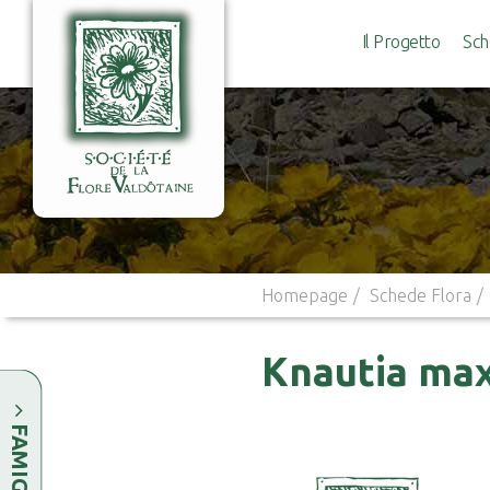
Il Progetto
Sch
Homepage
Schede Flora
Knautia max
FAMIGLIE