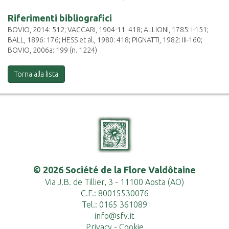
Riferimenti bibliografici
BOVIO, 2014: 512; VACCARI, 1904-11: 418; ALLIONI, 1785: I-151;
BALL, 1896: 176; HESS et al., 1980: 418; PIGNATTI, 1982: III-160;
BOVIO, 2006a: 199 (n. 1224)
Torna alla lista
© 2026 Société de la Flore Valdôtaine
Via J.B. de Tillier, 3 - 11100 Aosta (AO)
C.F.: 80015530076
Tel.: 0165 361089
info@sfv.it
Privacy
-
Cookie