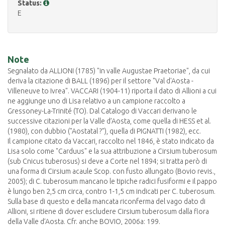
Status:
E
Note
Segnalato da ALLIONI (1785) "in valle Augustae Praetoriae", da cui
deriva la citazione di BALL (1896) per il settore "Val d'Aosta -
Villeneuve to Ivrea". VACCARI (1904-11) riporta il dato di Allioni a cui
ne aggiunge uno di Lisa relativo a un campione raccolto a
Gressoney-La-Trinité (TO). Dal Catalogo di Vaccari derivano le
successive citazioni per la Valle d’Aosta, come quella di HESS et al.
(1980), con dubbio ("Aostatal ?"), quella di PIGNATTI (1982), ecc.
Il campione citato da Vaccari, raccolto nel 1846, è stato indicato da
Lisa solo come "Carduus" e la sua attribuzione a Cirsium tuberosum
(sub Cnicus tuberosus) si deve a Corte nel 1894; si tratta però di
una forma di Cirsium acaule Scop. con fusto allungato (Bovio revis.,
2005); di C. tuberosum mancano le tipiche radici fusiformi e il pappo
è lungo ben 2,5 cm circa, contro 1-1,5 cm indicati per C. tuberosum.
Sulla base di questo e della mancata riconferma del vago dato di
Allioni, si ritiene di dover escludere Cirsium tuberosum dalla flora
della Valle d’Aosta. Cfr. anche BOVIO, 2006a: 199.