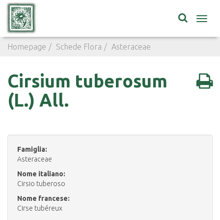
Toggl
navig
Homepage
Schede Flora
Asteraceae
Cirsium tuberos
Cirsium tuberosum
(L.) All.
Famiglia:
Asteraceae
Nome italiano:
Cirsio tuberoso
Nome francese:
Cirse tubéreux