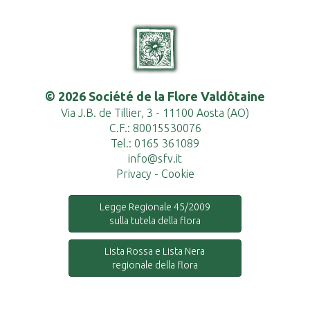
© 2026 Société de la Flore Valdôtaine
Via J.B. de Tillier, 3 - 11100 Aosta (AO)
C.F.: 80015530076
Tel.: 0165 361089
info@sfv.it
Privacy
-
Cookie
Legge Regionale 45/2009
sulla tutela della flora
Lista Rossa e Lista Nera
regionale della flora