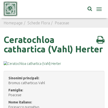
Toggl
navig
Homepage
Schede Flora
Poaceae
Ceratochloa cathar
Ceratochloa
cathartica (Vahl) Herter
Sinonimi principali:
Bromus catharticus Vahl
Famiglia:
Poaceae
Nome italiano:
Forasacco purgativo