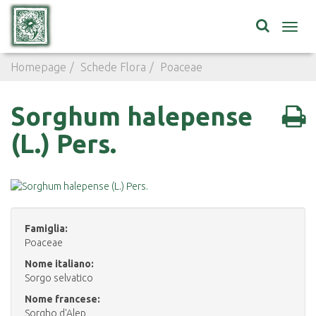
Toggl
navig
Homepage
Schede Flora
Poaceae
Sorghum halepense
Sorghum halepense
(L.) Pers.
Famiglia:
Poaceae
Nome italiano:
Sorgo selvatico
Nome francese:
Sorgho d'Alep