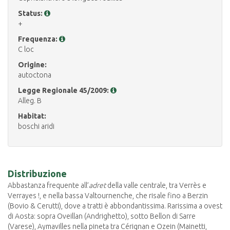
Status:
+
Frequenza:
C loc
Origine:
autoctona
Legge Regionale 45/2009:
Alleg. B
Habitat:
boschi aridi
Distribuzione
Abbastanza frequente all’
adret
della valle centrale, tra Verrès e
Verrayes !, e nella bassa Valtournenche, che risale fino a Berzin
(Bovio & Cerutti), dove a tratti è abbondantissima. Rarissima a ovest
di Aosta: sopra Oveillan (Andrighetto), sotto Bellon di Sarre
(Varese), Aymavilles nella pineta tra Cérignan e Ozein (Mainetti,