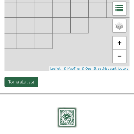
+
−
Leaflet
|
© MapTiler
© OpenStreetMap contributors
Torna alla lista