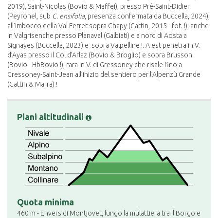
2019), Saint-Nicolas (Bovio & Maffei), presso Pré-Saint-Didier
(Peyronel, sub
C. ensifolia
, presenza confermata da Buccella, 2024
)
,
all’imbocco della Val Ferret sopra Chapy (Cattin, 2015 - fot. !); anche
in Valgrisenche presso Planaval (Galbiati) e a nord di Aosta a
Signayes (Buccella, 2023) e sopra Valpelline !. A est penetra in V.
d’Ayas presso il Col d’Arlaz (Bovio & Broglio) e sopra Brusson
(Bovio - HbBovio !), rara in V. di Gressoney che risale fino a
Gressoney-Saint-Jean all’inizio del sentiero per l’Alpenzù Grande
(Cattin & Marra) !
Piani altitudinali
Quota minima
460 m - Envers di Montjovet, lungo la mulattiera tra il Borgo e