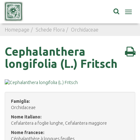
Toggl
navig
Homepage
Schede Flora
Orchidaceae
Cephalanthera 
Cephalanthera
longifolia (L.) Fritsch
Famiglia:
Orchidaceae
Nome italiano:
Cefalantera a foglie lunghe, Cefalantera maggiore
Nome francese:
Céphalanthère à longues feuilles