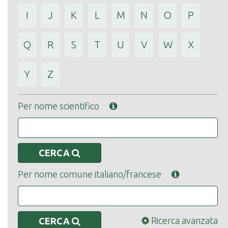
I
J
K
L
M
N
O
P
Q
R
S
T
U
V
W
X
Y
Z
Per nome scientifico
CERCA
Per nome comune italiano/francese
Ricerca avanzata
CERCA