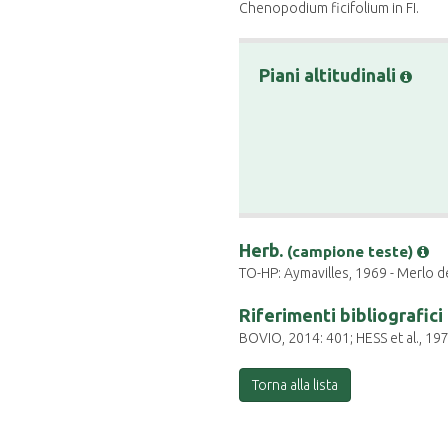
Chenopodium ficifolium in FI.
Piani altitudinali
Herb.
(campione teste)
TO-HP: Aymavilles, 1969 - Merlo de
Riferimenti bibliografici
BOVIO, 2014: 401; HESS et al., 19
Torna alla lista