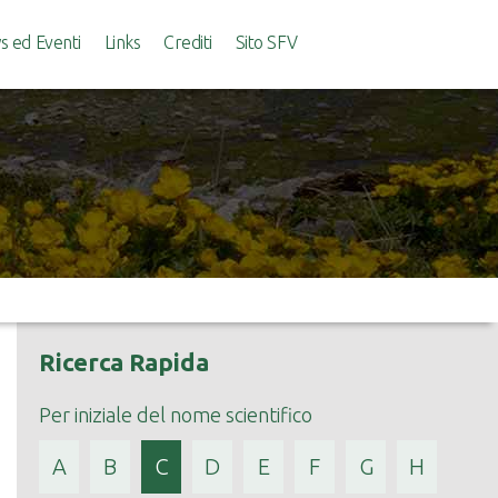
 ed Eventi
Links
Crediti
Sito SFV
Ricerca Rapida
Per iniziale del nome scientifico
A
B
C
D
E
F
G
H