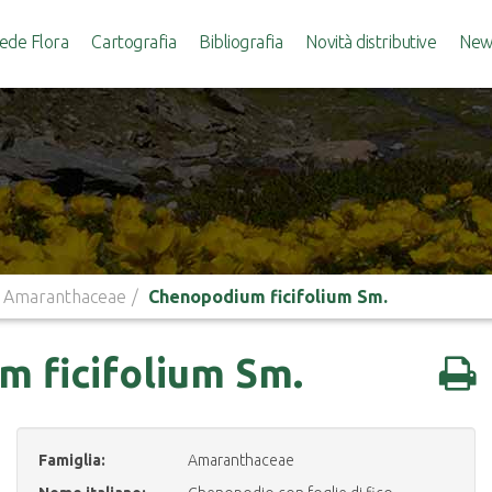
ede Flora
Cartografia
Bibliografia
Novità distributive
News
Amaranthaceae
Chenopodium ficifolium Sm.
 ficifolium Sm.
Famiglia:
Amaranthaceae