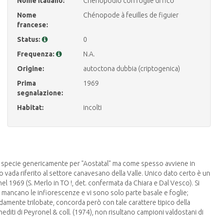
Nome italiano:
Chenopodio con foglie di fico
Nome
Chénopode à feuilles de figuier
francese:
Status:
0
Frequenza:
N.A.
Origine:
autoctona dubbia (criptogenica)
Prima
1969
segnalazione:
Habitat:
incolti
ta specie genericamente per "Aostatal" ma come spesso avviene in
to vada riferito al settore canavesano della Valle. Unico dato certo è un
l 1969 (S. Merlo in TO !, det. confermata da Chiara e Dal Vesco). Si
i mancano le infiorescenze e vi sono solo parte basale e foglie;
damente trilobate, concorda però con tale carattere tipico della
editi di Peyronel & coll. (1974), non risultano campioni valdostani di