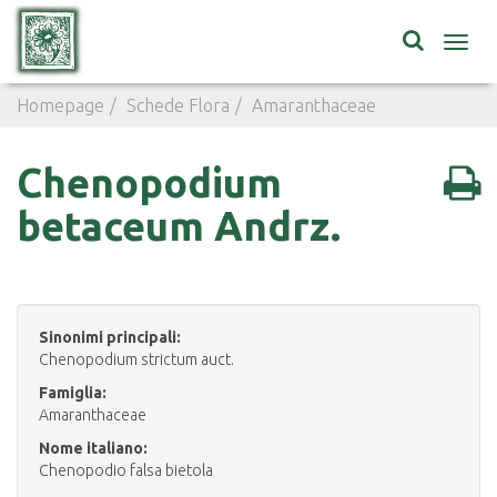
Toggl
navig
Homepage
Schede Flora
Amaranthaceae
Chenopodi
Chenopodium
betaceum Andrz.
Sinonimi principali:
Chenopodium strictum auct.
Famiglia:
Amaranthaceae
Nome italiano:
Chenopodio falsa bietola