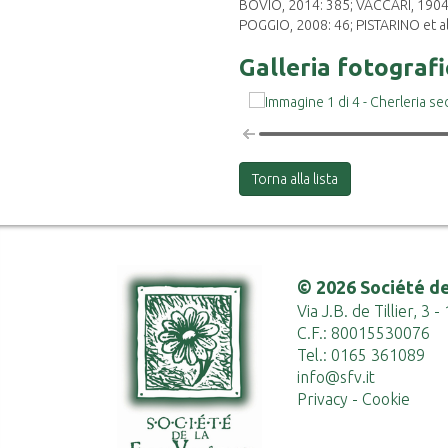
BOVIO, 2014: 385; VACCARI, 1904
POGGIO, 2008: 46; PISTARINO et al
Galleria fotograf
Torna alla lista
© 2026 Société de
Via J.B. de Tillier, 3
C.F.: 80015530076
Tel.: 0165 361089
info@sfv.it
Privacy
-
Cookie