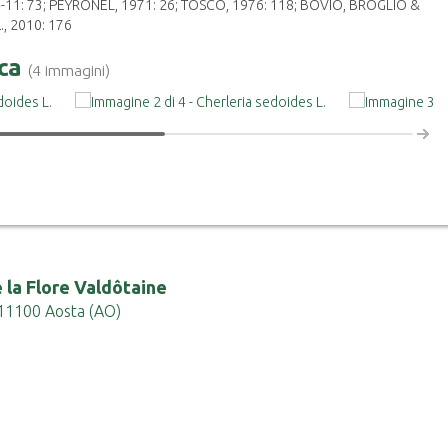
-11: 73; PEYRONEL, 1971: 26; TOSCO, 1976: 118; BOVIO, BROGLIO &
., 2010: 176
ica
(4 immagini)
 la Flore Valdôtaine
 - 11100 Aosta (AO)