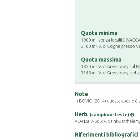
Quota minima
1900 m - senza località (VACCA
2100 m - V. di Cogne presso Ve
Quota massima
3850 m - V. di Gressoney sul 
3348 m - V. di Gressoney, vetta
Note
In BOVIO (2014) questa specie è s
Herb.
(campione teste)
AO-N.SFV-605: V. Saint-Barthélemy
Riferimenti bibliografici