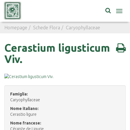
Toggl
navig
Homepage
Schede Flora
Caryophyllaceae
Cerastium 
Cerastium ligusticum
Viv.
Famiglia:
Caryophyllaceae
Nome italiano:
Cerastio ligure
Nome francese:
Céraiste de Ligurie